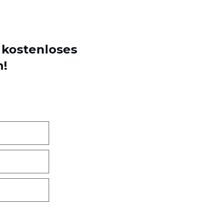
n kostenloses
n!