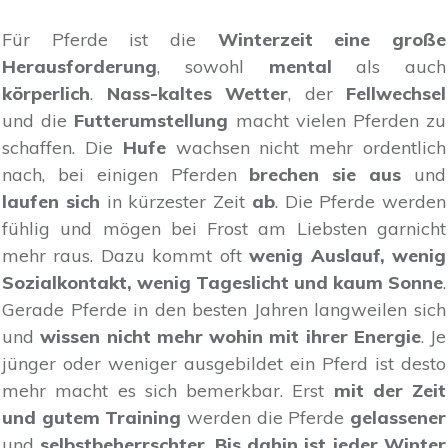
Für Pferde ist die
Winterzeit eine große
Herausforderung
, sowohl
mental
als auch
körperlich
.
Nass-kaltes Wetter
, der
Fellwechsel
und die
Futterumstellung
macht vielen Pferden zu
schaffen. Die
Hufe
wachsen nicht mehr ordentlich
nach, bei einigen Pferden
brechen sie aus
und
laufen sich
in kürzester Zeit
ab
. Die Pferde werden
fühlig und mögen bei Frost am Liebsten garnicht
mehr raus. Dazu kommt oft
wenig Auslauf, wenig
Sozialkontakt, wenig Tageslicht und kaum Sonne
.
Gerade Pferde in den besten Jahren langweilen sich
und
wissen nicht mehr wohin mit ihrer Energie
. Je
jünger oder weniger ausgebildet ein Pferd ist desto
mehr macht es sich bemerkbar. Erst
mit der Zeit
und gutem Training
werden die Pferde
gelassener
und
selbstbeherrschter
.
Bis dahin ist jeder Winter