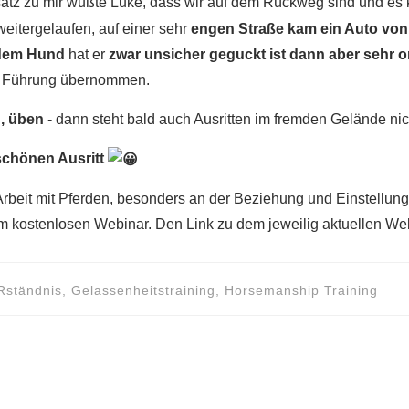
tz zu mir wußte Luke, dass wir auf dem Rückweg sind und es k
weitergelaufen, auf einer sehr
engen Straße kam ein Auto von
ndem Hund
hat er
zwar unsicher geguckt ist dann aber sehr 
ie Führung übernommen.
n, üben
- dann steht bald auch Ausritten im fremden Gelände ni
schönen Ausritt
Arbeit mit Pferden, besonders an der Beziehung und Einstellun
 kostenlosen Webinar. Den Link zu dem jeweilig aktuellen Webin
Rständnis
,
Gelassenheitstraining
,
Horsemanship Training