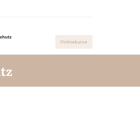
chutz
Onlinekurse
tz