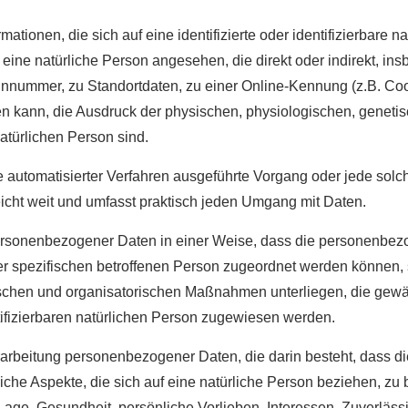
tionen, die sich auf eine identifizierte oder identifizierbare n
rd eine natürliche Person angesehen, die direkt oder indirekt, i
nummer, zu Standortdaten, zu einer Online-Kennung (z.B. Coo
n kann, die Ausdruck der physischen, physiologischen, genetisc
natürlichen Person sind.
ilfe automatisierter Verfahren ausgeführte Vorgang oder jede 
icht weit und umfasst praktisch jeden Umgang mit Daten.
ersonenbezogener Daten in einer Weise, dass die personenbe
ner spezifischen betroffenen Person zugeordnet werden können, 
schen und organisatorischen Maßnahmen unterliegen, die gewä
entifizierbaren natürlichen Person zugewiesen werden.
 Verarbeitung personenbezogener Daten, die darin besteht, das
che Aspekte, die sich auf eine natürliche Person beziehen, z
 Lage, Gesundheit, persönliche Vorlieben, Interessen, Zuverlässi