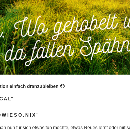
otivation einfach dranzubleiben 🙂
 G A L"
 W I E S O . N I X"
an nun für sich etwas tun möchte, etwas Neues lernt oder mit s