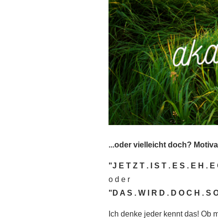
...oder vielleicht doch? M
"J E T Z T . I S T . E S . E H . E
o d e r
"D A S . W I R D . D O C H . S O
Ich denke jeder kennt das! Ob m