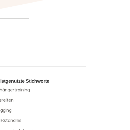
istgenutzte Stichworte
hängertraining
sreiten
ogging
IRständnis